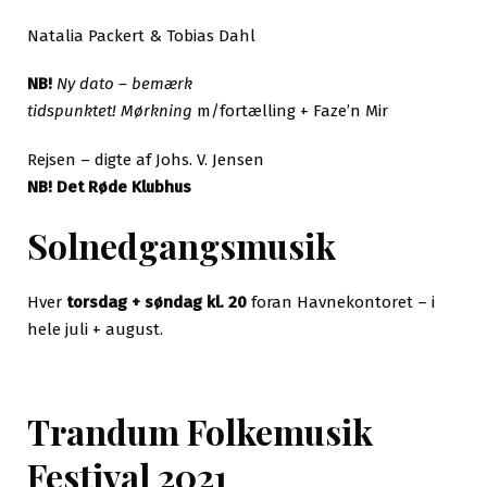
Natalia Packert & Tobias Dahl
NB!
Ny dato – bemærk
tidspunktet!
Mørkning
m/fortælling + Faze’n Mir
Rejsen – digte af Johs. V. Jensen
NB! Det Røde Klubhus
Solnedgangsmusik
Hver
torsdag + søndag kl. 20
foran Havnekontoret – i
hele juli + august.
Trandum Folkemusik
Festival 2021