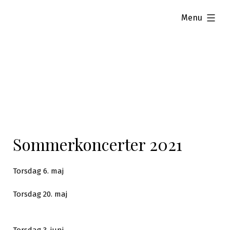
Skip
expanded
Menu
to
content
Sommerkoncerter 2021
Torsdag 6. maj
Torsdag 20. maj
Torsdag 3. juni